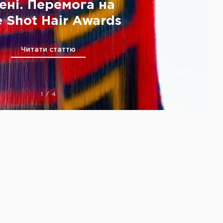
ені. Перемога на
 Shot Hair Awards
Читати статтю
1
/
4