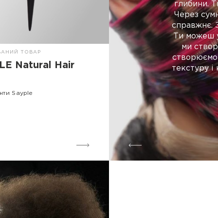
глибини. Т
Через сумн
справжнє. З
Ти можеш у
ми створ
ВАНИЙ ТОВАР
створюємо 
E Natural Hair
текстуру і
нти Sayple