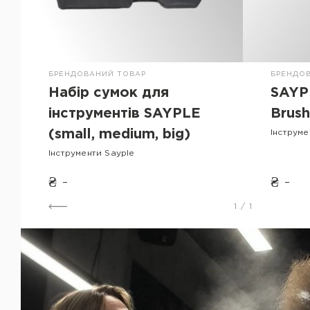
БРЕНДОВАНИЙ ТОВАР
БРЕНДО
Набір сумок для
SAYPL
інструментів SAYPLE
Brush
(small, medium, big)
Інструме
Інструменти Sayple
₴ -
₴ -
1
/
1