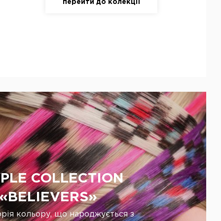
перейти до колекції
PLE COLLECTION
«BELIEVERS»
орія кольору, що народжується з