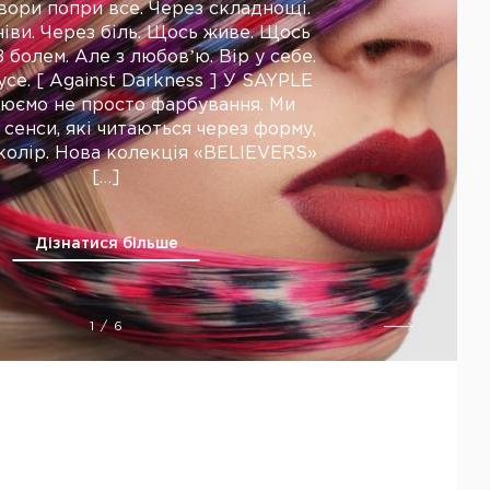
вори попри все. Через складнощі.
іви. Через біль. Щось живе. Щось
 болем. Але з любовʼю. Вір у себе.
се. [ Against Darkness ] У SAYPLE
юємо не просто фарбування. Ми
сенси, які читаються через форму,
 колір. Нова колекція «BELIEVERS»
[…]
Дізнатися більше
1
/
6