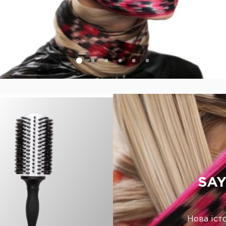
SAY
Нова іст