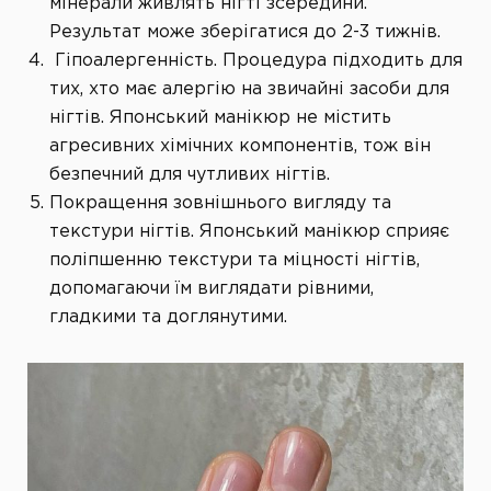
мінерали живлять нігті зсередини.
Результат може зберігатися до 2-3 тижнів.
Гіпоалергенність. Процедура підходить для
тих, хто має алергію на звичайні засоби для
нігтів. Японський манікюр не містить
агресивних хімічних компонентів, тож він
безпечний для чутливих нігтів.
Покращення зовнішнього вигляду та
текстури нігтів. Японський манікюр сприяє
поліпшенню текстури та міцності нігтів,
допомагаючи їм виглядати рівними,
гладкими та доглянутими.