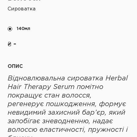
Сироватка
140мл
₴ -
ОПИС
В
ідновлювальн
а
сироватк
а
Herbal
Hair Therapy Serum помітно
покращує стан волосся,
регенерує пошкодження, формує
невидимий захисний бар’єр, який
запобігає зневодненню, надає
волоссю еластичності, пружності і