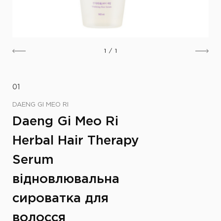
1
/
1
01
DAENG GI MEO RI
Daeng Gi Meo Ri
Herbal Hair Therapy
Serum
відновлювальна
сироватка для
волосся