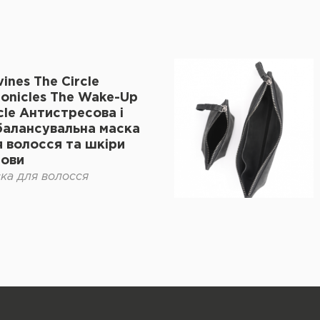
ines The Circle
onicles The Wake-Up
cle Антистресова і
балансувальна маска
 волосся та шкіри
лови
ка для волосся