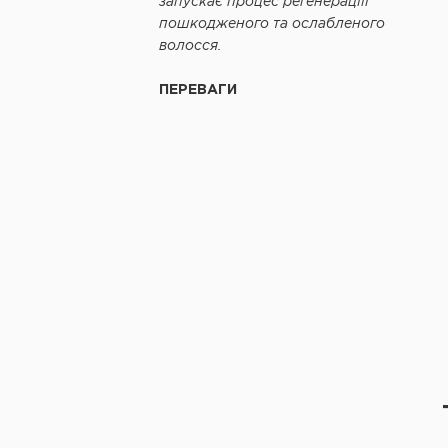
запускає процес регенераціїї
пошкодженого та ослабленого
волосся.
ПЕРЕВАГИ