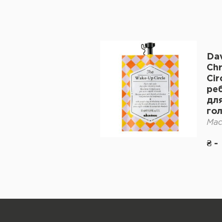
Dav
Chr
Cir
ре
для
го
Мас
₴ -