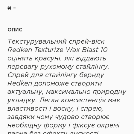
₴ -
ОПИС
Т
екстурувальний спрей-віск
Redken Texturize Wax Blast 10
оцінять красуні,
які
віддають
перевагу рухомому стайлінгу.
Спрей для стайлінгу бернду
Redken д
опоможе створити
актуальну, максимально природну
укладку. Легка консистенція має
властивості і воску, і спрею,
завдяки чому чудово створює
необхідну форму і фіксує окремі