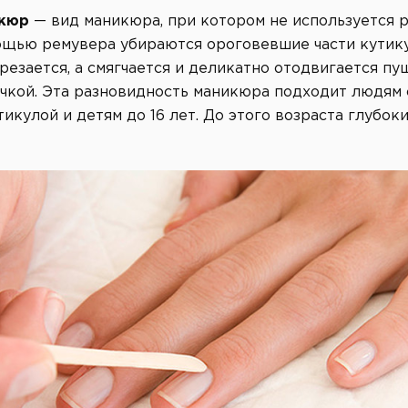
икюр
— вид маникюра, при котором не используется
ощью ремувера убираются ороговевшие части кутику
срезается, а смягчается и деликатно отодвигается п
чкой. Эта разновидность маникюра подходит людям 
тикулой и детям до 16 лет. До этого возраста глубо