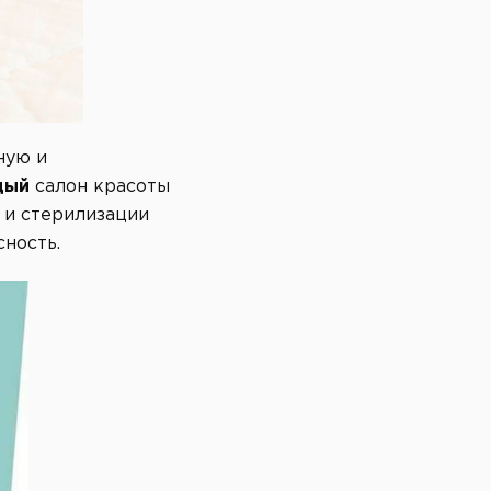
ную и
дый
салон красоты
 и стерилизации
ность.