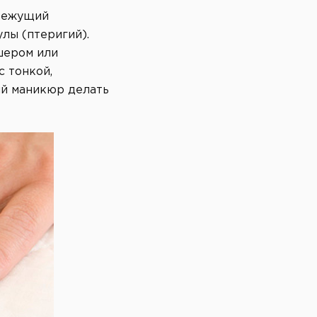
 режущий
лы (птеригий).
ушером или
с тонкой,
кий маникюр делать