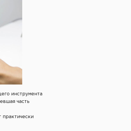
щего инструмента
евшая часть
т практически