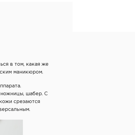
ся в том, какая же
йским маникюром.
ппарата.
 ножницы, шабер. С
 кожи срезаются
версальным.